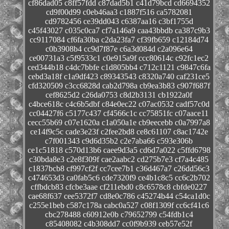
cf86dad05 c8ff57fdd c87dad5b1 c41d79bcd cd6694352
cd9f00d99 c0eb46aa3 c1887f516 ca5782081
cd9782456 ce39dd043 c6387aa16 c3bf1755d
c45f43027 c035c0ca7 cf7a146a9 caa43bbdb ca387c9b3
cc9117084 cf6fa30ba c2da23fa7 cf39fb659 c12184d74
c0b3908b4 cc9d7f87e c6a3d084d c2a096e64
ce00731a3 c5f9533c1 c0e915a9f ccc80614c c92fc1ec2
ced344b18 c4dc7bbfe c1d805bb4 c712c1121 c9847c6fa
cebd3a18f c1a9df423 c89343543 c8320a740 caf231ce5
cfd320509 c3cc6828d cab2d798a cb9ea3b83 c907f687f
cef8625d2 c26da0753 c8d2b3131 cb1922a0f
c4bce618c c4c6b5dbf c84e0ec22 c07ac0532 cadf57c0d
cc04427f6 c5177c437 cf4566c1c cc75851fc c07aace11
cecc55b69 c07e1620a c1a050a1e cb9eecebb c0a7997a8
ce14f9c5c cade3e23f c2fee2bd8 ce8c61107 c8ac1742e
c7f001343 c9d6d35b2 c2e7aba66 c593e306b
ce1c51818 c570d13b6 caee9d3a5 cd6d7a022 c5ffd6798
c30bda8e3 c2e8f309f cae2aabc2 cd275b7e3 cf7a4c485
c1837bcb8 cf997cf2f cc7cee7b1 c36d467a7 c26dd56c3
c474653d3 ca0fab5c6 cde7320f9 ce4b1c8c5 cc6c2b702
cffbdcb83 cfcbe3aae cf211ebd0 c8c6578c8 cbfde0227
cae68f637 cee5372f7 cd8e0c786 c45274b44 c54ca1d0c
c255e1beb c587c178a cabc0a527 c08f1309f cc6cf41c6
cbc278488 c60912e0b c79652799 c54fdb1c4
c85408082 c4b308dd7 cc0f9b939 ceb57e52f