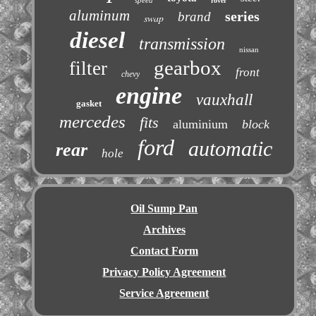
speed
rover
aluminum
series
brand
swap
diesel
transmission
nissan
gearbox
filter
front
chevy
engine
vauxhall
gasket
mercedes
fits
aluminium
block
ford
automatic
rear
hole
Oil Sump Pan
Archives
Contact Form
Privacy Policy Agreement
Service Agreement