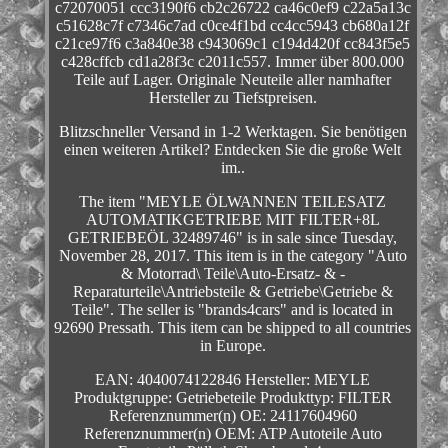
c72070051 ccc3190f6 cb2c26722 ca46c0ef9 c22a5a13c
c51628c7f c7346c7ad c0ce4f1bd cc4cc5943 cb680a12f
c21ce97f6 c3a840e38 c943069c1 c194d420f cc843f5e5
c428cffcb cd1a28f3c c2011c557. Immer über 800.000
Teile auf Lager. Originale Neuteile aller namhafter
Hersteller zu Tiefstpreisen.
Blitzschneller Versand in 1-2 Werktagen. Sie benötigen
einen weiteren Artikel? Entdecken Sie die große Welt
im..
The item "MEYLE ÖLWANNEN TEILESATZ
AUTOMATIKGETRIEBE MIT FILTER+8L
GETRIEBEÖL 32489746" is in sale since Tuesday,
November 28, 2017. This item is in the category "Auto
& Motorrad\ Teile\Auto-Ersatz- & -
Reparaturteile\Antriebsteile & Getriebe\Getriebe &
Teile". The seller is "brands4cars" and is located in
92690 Pressath. This item can be shipped to all countries
in Europe.
EAN: 4040074122846
Hersteller: MEYLE
Produktgruppe: Getriebeteile
Produkttyp: FILTER
Referenznummer(n) OE: 24117604960
Referenznummer(n) OEM: ATP Autoteile Auto