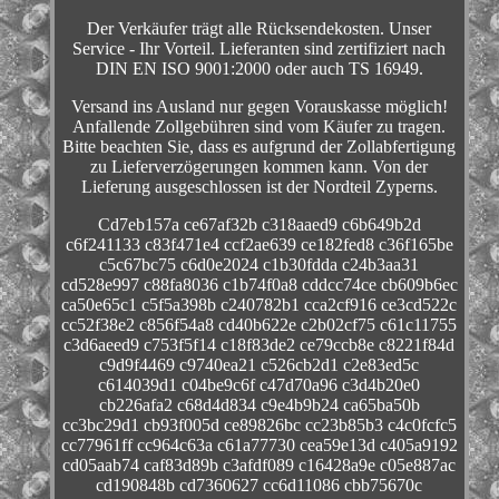
Der Verkäufer trägt alle Rücksendekosten. Unser
Service - Ihr Vorteil. Lieferanten sind zertifiziert nach
DIN EN ISO 9001:2000 oder auch TS 16949.
Versand ins Ausland nur gegen Vorauskasse möglich!
Anfallende Zollgebühren sind vom Käufer zu tragen.
Bitte beachten Sie, dass es aufgrund der Zollabfertigung
zu Lieferverzögerungen kommen kann. Von der
Lieferung ausgeschlossen ist der Nordteil Zyperns.
Cd7eb157a ce67af32b c318aaed9 c6b649b2d
c6f241133 c83f471e4 ccf2ae639 ce182fed8 c36f165be
c5c67bc75 c6d0e2024 c1b30fdda c24b3aa31
cd528e997 c88fa8036 c1b74f0a8 cddcc74ce cb609b6ec
ca50e65c1 c5f5a398b c240782b1 cca2cf916 ce3cd522c
cc52f38e2 c856f54a8 cd40b622e c2b02cf75 c61c11755
c3d6aeed9 c753f5f14 c18f83de2 ce79ccb8e c8221f84d
c9d9f4469 c9740ea21 c526cb2d1 c2e83ed5c
c614039d1 c04be9c6f c47d70a96 c3d4b20e0
cb226afa2 c68d4d834 c9e4b9b24 ca65ba50b
cc3bc29d1 cb93f005d ce89826bc cc23b85b3 c4c0fcfc5
cc77961ff cc964c63a c61a77730 cea59e13d c405a9192
cd05aab74 caf83d89b c3afdf089 c16428a9e c05e887ac
cd190848b cd7360627 cc6d11086 cbb75670c