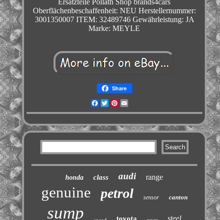
Ersatzteile Pöllath Shop brands4cars
Oberflächenbeschaffenheit: NEU
Herstellernummer:
3001350007
ITEM: 32489746
Gewährleistung: JA
Marke: MEYLE
Share
Facebook
Twitter
Pinterest
Email
audi
range
class
honda
genuine
petrol
canton
sensor
sump
steel
toyota